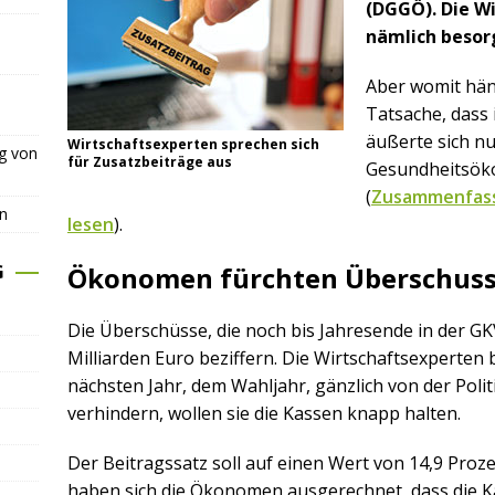
(DGGÖ). Die Wi
nämlich besor
Aber womit hän
Tatsache, dass 
äußerte sich nu
Wirtschaftsexperten sprechen sich
ng von
für Zusatzbeiträge aus
Gesundheitsöko
(
Zusammenfass
n
lesen
).
G
Ökonomen fürchten Überschuss
Die Überschüsse, die noch bis Jahresende in der GK
Milliarden Euro beziffern. Die Wirtschaftsexperten
nächsten Jahr, dem Wahljahr, gänzlich von der Polit
verhindern, wollen sie die Kassen knapp halten.
Der Beitragssatz soll auf einen Wert von 14,9 Proz
haben sich die Ökonomen ausgerechnet, dass die K