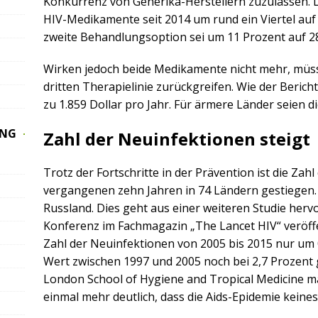
Konkurrenz von Generika-Herstellern zuzulassen. La
HIV-Medikamente seit 2014 um rund ein Viertel auf 
zweite Behandlungsoption sei um 11 Prozent auf 2
Wirken jedoch beide Medikamente nicht mehr, müs
dritten Therapielinie zurückgreifen. Wie der Bericht 
zu 1.859 Dollar pro Jahr. Für ärmere Länder seien di
UNG
Zahl der Neuinfektionen steigt
Trotz der Fortschritte in der Prävention ist die Zah
vergangenen zehn Jahren in 74 Ländern gestiegen.
Russland. Dies geht aus einer weiteren Studie herv
Konferenz im Fachmagazin „The Lancet HIV“ veröffe
Zahl der Neuinfektionen von 2005 bis 2015 nur um 
Wert zwischen 1997 und 2005 noch bei 2,7 Prozent g
London School of Hygiene and Tropical Medicine
einmal mehr deutlich, dass die Aids-Epidemie keines