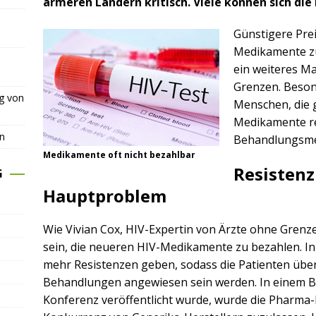
ärmeren Ländern kritisch. Viele können sich die
Günstigere Pre
Medikamente zu
ein weiteres Ma
Grenzen. Besond
ng von
Menschen, die 
Medikamente re
n
Behandlungsme
Medikamente oft nicht bezahlbar
Resisten
G
Hauptproblem
Wie Vivian Cox, HIV-Expertin von Ärzte ohne Grenze
sein, die neueren HIV-Medikamente zu bezahlen. I
mehr Resistenzen geben, sodass die Patienten über 
Behandlungen angewiesen sein werden. In einem Beri
Konferenz veröffentlicht wurde, wurde die Pharma-I