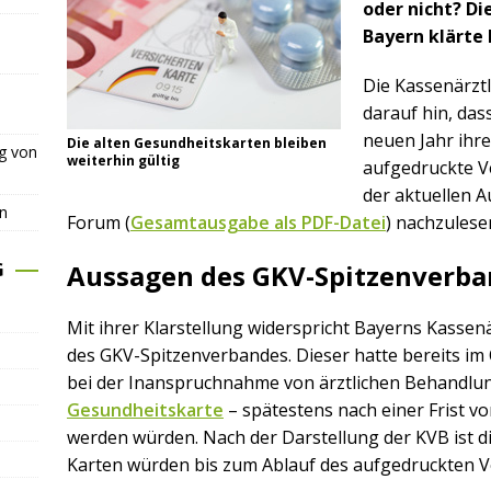
oder nicht? Di
Bayern klärte 
Die Kassenärzt
darauf hin, das
neuen Jahr ihre
Die alten Gesundheitskarten bleiben
ng von
weiterhin gültig
aufgedruckte Ve
der aktuellen A
n
Forum (
Gesamtausgabe als PDF-Datei
) nachzulese
G
Aussagen des GKV-Spitzenverba
Mit ihrer Klarstellung widerspricht Bayerns Kasse
des GKV-Spitzenverbandes. Dieser hatte bereits im
bei der Inanspruchnahme von ärztlichen Behandlu
Gesundheitskarte
– spätestens nach einer Frist v
werden würden. Nach der Darstellung der KVB ist d
Karten würden bis zum Ablauf des aufgedruckten Ve