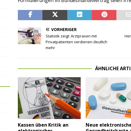
Formulierungen im Bundesmantelvertrag seien irr
VORHERIGER
Statistik zeigt: Arztpraxen mit
Her
Privatpatienten verdienen deutlich
mehr
ÄHNLICHE ARTI
Kassen üben Kritik an
Neue elektronisch
elektronischer
Gesundheitskarte 