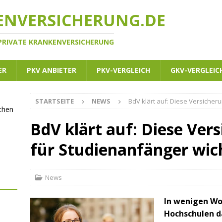
ENVERSICHERUNG.DE
 PRIVATE KRANKENVERSICHERUNG
ER
PKV ANBIETER
PKV-VERGLEICH
GKV-VERGLEIC
STARTSEITE
NEWS
BdV klärt auf: Diese Versicher
ichen
BdV klärt auf: Diese Ver
für Studienanfänger wic
News
In wenigen Wo
Hochschulen d