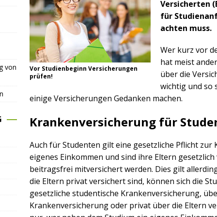
Versicherten (
für Studienan
achten muss.
Wer kurz vor d
hat meist ande
ng von
Vor Studienbeginn Versicherungen
über die Versi
prüfen!
wichtig und so 
n
einige Versicherungen Gedanken machen.
G
Krankenversicherung für Stude
Auch für Studenten gilt eine gesetzliche Pflicht zu
eigenes Einkommen und sind ihre Eltern gesetzlich v
beitragsfrei mitversichert werden. Dies gilt allerd
die Eltern privat versichert sind, können sich die S
gesetzliche studentische Krankenversicherung, über
Krankenversicherung oder privat über die Eltern ve