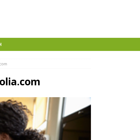
H
.com
olia.com